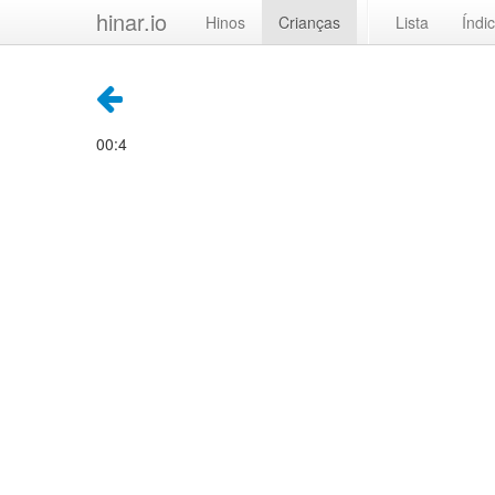
hinar.io
Hinos
Crianças
Lista
Índi
00:4