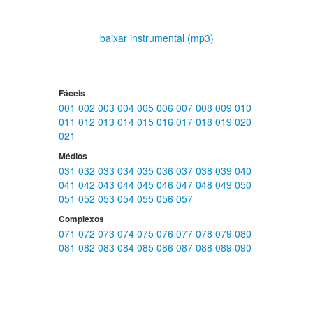
baixar instrumental (mp3)
Fáceis
001
002
003
004
005
006
007
008
009
010
011
012
013
014
015
016
017
018
019
020
021
Médios
031
032
033
034
035
036
037
038
039
040
041
042
043
044
045
046
047
048
049
050
051
052
053
054
055
056
057
Complexos
071
072
073
074
075
076
077
078
079
080
081
082
083
084
085
086
087
088
089
090