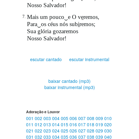
Nosso Salvador!
Mais um pouco‿e O ve̤remos,
7.
Para‿os céus nós subi̤remos;
Sua glória gozaremos
Nosso Salvador!
escutar cantado
escutar instrumental
baixar cantado (mp3)
baixar instrumental (mp3)
Adoração e Louvor
001
002
003
004
005
006
007
008
009
010
011
012
013
014
015
016
017
018
019
020
021
022
023
024
025
026
027
028
029
030
031
032
033
034
035
036
037
038
039
040