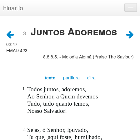
hinar.io
Hinos
Juntos Adoremos
3.
Crianças
02:47
Lista
EMAD 423
8.8.8.5. - Melodia Alemã (Praise The Saviour)
Índice
Sobre
texto
partitura
cifra
Política de privacidade
Todos juntos, ado̤remos,
1.
Ao Senhor, a Quem de̤vemos
Tudo, tudo quanto temos,
Nosso Salvador!
Sejas, ó Senhor, lo̤uvado,
2.
Tu que‿aqui foste‿humi̤lhado,