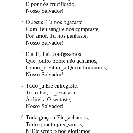
E por nós crucificado,
Nosso Salvador!
Ó Jesus! Tu nos bṳscaste,
3.
Com Teu sangue nos co̤mpraste,
Por amor, Tu nos ganhaste,
Nosso Salvador!
E a Ti, Pai, confe̤ssamos
4.
Que‿outro nome não a̤chamos,
Como‿o Filho‿a Quem honramos,
Nosso Salvador!
Tudo‿a Ele entre̤gaste,
5.
Tu, ó Pai, O‿exa̤ltaste;
À direita O sentaste,
Nosso Salvador!
Toda graça n’Ele‿a̤chamos,
6.
Tudo quanto preci̤samos;
N’Ele sempre nos glori֪amos,