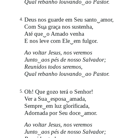
Qual rebanho louvando‿ao Pastor.
Deus nos guarde em Seu santo‿amor,
4.
Com Su֪a graça nos sustenha,
Até que‿o Amado venha
E nos leve com Ele‿em fulgor.
Ao voltar Jesus, nos veremos
Junto‿aos pés de nosso Salvador;
Reunidos todos seremos,
Qual rebanho louvando‿ao Pastor.
Oh! Que gozo terá o Senhor!
5.
Ver a Sua‿esposa‿amada,
Sempre‿em luz glorificada,
Adornada por Seu doce‿amor.
Ao voltar Jesus, nos veremos
Junto‿aos pés de nosso Salvador;