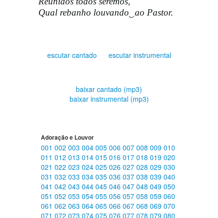
Reunidos todos seremos,
Qual rebanho louvando‿ao Pastor.
escutar cantado
escutar instrumental
baixar cantado (mp3)
baixar instrumental (mp3)
Adoração e Louvor
001
002
003
004
005
006
007
008
009
010
011
012
013
014
015
016
017
018
019
020
021
022
023
024
025
026
027
028
029
030
031
032
033
034
035
036
037
038
039
040
041
042
043
044
045
046
047
048
049
050
051
052
053
054
055
056
057
058
059
060
061
062
063
064
065
066
067
068
069
070
071
072
073
074
075
076
077
078
079
080