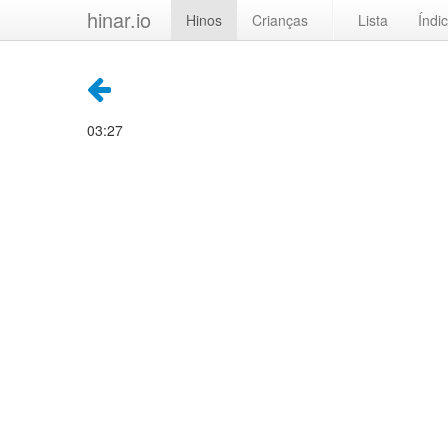
hinar.io
Hinos
Crianças
Lista
Índi
03:27