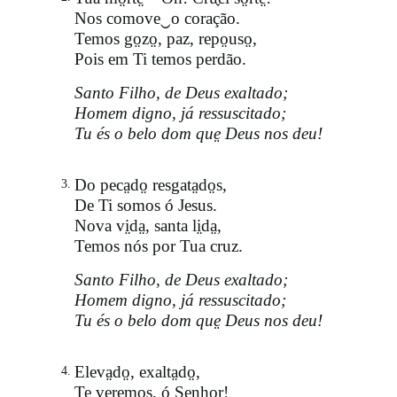
Nos comove‿o coração.
Temos go̤zo̤, paz, repo̤uso̤,
Pois em Ti temos perdão.
Santo Filho, de Deus exaltado;
Homem digno, já ressuscitado;
Tu és o belo dom que̤ Deus nos deu!
Do peca̤do̤ resgata̤do̤s,
3.
De Ti somos ó Jesus.
Nova vi̤da̤, santa li̤da̤,
Temos nós por Tua cruz.
Santo Filho, de Deus exaltado;
Homem digno, já ressuscitado;
Tu és o belo dom que̤ Deus nos deu!
Eleva̤do̤, exalta̤do̤,
4.
Te veremos, ó Senhor!