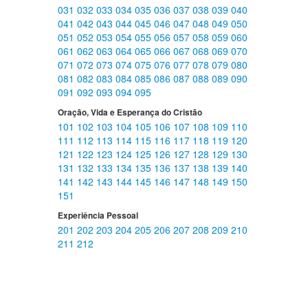
031
032
033
034
035
036
037
038
039
040
041
042
043
044
045
046
047
048
049
050
051
052
053
054
055
056
057
058
059
060
061
062
063
064
065
066
067
068
069
070
071
072
073
074
075
076
077
078
079
080
081
082
083
084
085
086
087
088
089
090
091
092
093
094
095
Oração, Vida e Esperança do Cristão
101
102
103
104
105
106
107
108
109
110
111
112
113
114
115
116
117
118
119
120
121
122
123
124
125
126
127
128
129
130
131
132
133
134
135
136
137
138
139
140
141
142
143
144
145
146
147
148
149
150
151
Experiência Pessoal
201
202
203
204
205
206
207
208
209
210
211
212