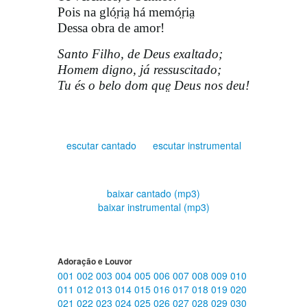
Pois na gló̤ria̤ há memó̤ria̤
Dessa obra de amor!
Santo Filho, de Deus exaltado;
Homem digno, já ressuscitado;
Tu és o belo dom que̤ Deus nos deu!
escutar cantado
escutar instrumental
baixar cantado (mp3)
baixar instrumental (mp3)
Adoração e Louvor
001
002
003
004
005
006
007
008
009
010
011
012
013
014
015
016
017
018
019
020
021
022
023
024
025
026
027
028
029
030