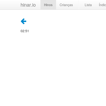
hinar.io
Hinos
Crianças
Lista
Índi
02:51